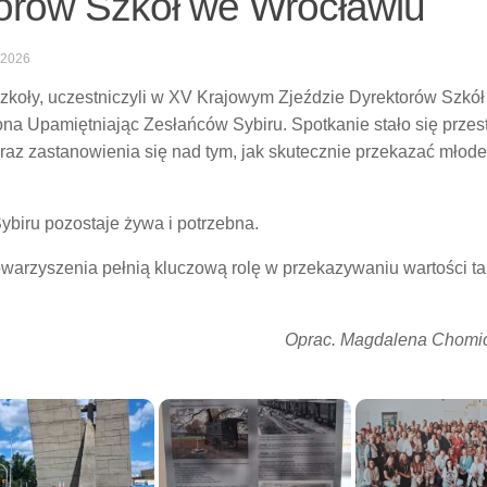
orów Szkół we Wrocławiu
2026
koły, uczestniczyli w XV Krajowym Zjeździe Dyrektorów Szkół 
 Upamiętniając Zesłańców Sybiru. Spotkanie stało się przes
raz zastanowienia się nad tym, jak skutecznie przekazać młod
biru pozostaje żywa i potrzebna.
stowarzyszenia pełnią kluczową rolę w przekazywaniu wartości ta
Oprac. Magdalena Chomi