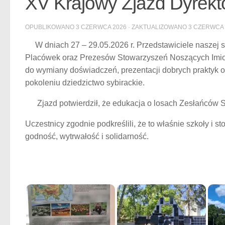
XV Krajowy Zjazd Dyrekt
OPUBLIKOWANO
3 CZERWCA 2026
· ZAKTUALIZOWANO
3 CZERWCA 
W dniach 27 – 29.05.2026 r. Przedstawiciele naszej sz
Placówek oraz Prezesów Stowarzyszeń Noszących Imiona
do wymiany doświadczeń, prezentacji dobrych praktyk o
pokoleniu dziedzictwo sybirackie.
Zjazd potwierdził, że edukacja o losach Zesłańców Sy
Uczestnicy zgodnie podkreślili, że to właśnie szkoły i 
godność, wytrwałość i solidarność.