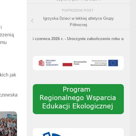
POPRZEDNI POST
Igrzyska Dzieci w lekkiej atletyce Grupy
Północnej
i
trzenią
26 czerwca 2026 r. - Uroczyste zakończenie roku szkolnego 2025/2
emu
kich jak
czewska