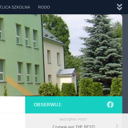
TLICA SZKOLNA
RODO
OBSERWUJ:
NASTĘPNY POST
Czytanie jest THE BEST!