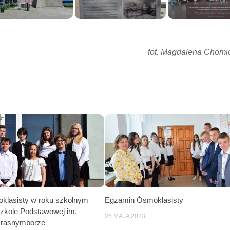
fot. Magdalena Chom
klasisty w roku szkolnym
Egzamin Ósmoklasisty
zkole Podstawowej im.
26 MAJA 2023
Krasnymborze