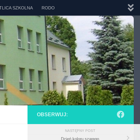
TLICA SZKOLNA
RODO
OBSERWUJ:
NASTĘPNY POST
Dzień koloru szarego.