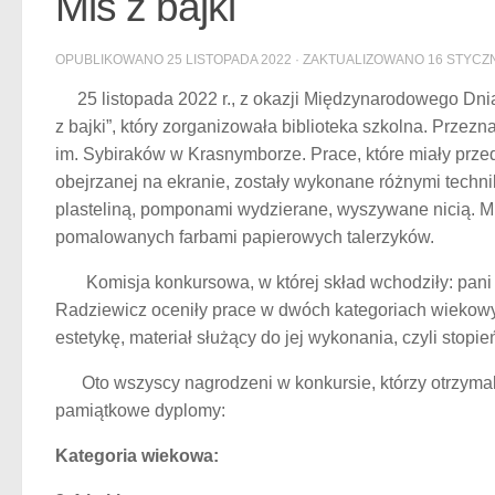
Miś z bajki
OPUBLIKOWANO
25 LISTOPADA 2022
· ZAKTUALIZOWANO
16 STYCZN
25 listopada 2022 r., z okazji Międzynarodowego Dnia 
z bajki”, który zorganizowała biblioteka szkolna. Prze
im. Sybiraków w Krasnymborze. Prace, które miały przed
obejrzanej na ekranie, zostały wykonane różnymi tech
plasteliną, pomponami wydzierane, wyszywane nicią. Mi
pomalowanych farbami papier
Komisja konkursowa, w której skład wchodziły: pani 
Radziewicz oceniły prace w dwóch kategoriach wiekowych
estetykę, materiał służący do jej wykonania, czyli stop
Oto wszyscy nagrodzeni w konkursie, którzy otrzyma
pamiątkowe dyplomy:
Kategoria wiekowa: