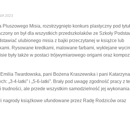
IA 2023
Pluszowego Misia, rozstrzygnięto konkurs plastyczny pod tytu
znaczony on był dla wszystkich przedszkolaków ze Szkoły Podst
stawiać ulubionego misia z bajki przeczytanej w książce lub
nikami. Rysowane kredkami, malowane farbami, wyklejane wyci
sie były także w postaci trójwymiarowego origami oraz kompozy
owych talerzyków.
Emilia Twardowska, pani Bożena Kraszewska i pani Katarzyn
: „3-4-latki” i „5-6-latki”. Brały pod uwagę zgodność pracy z 
ień trudności, ale przede wszystkim samodzielność jej wykonania
li nagrody książkowe ufundowane przez Radę Rodziców oraz