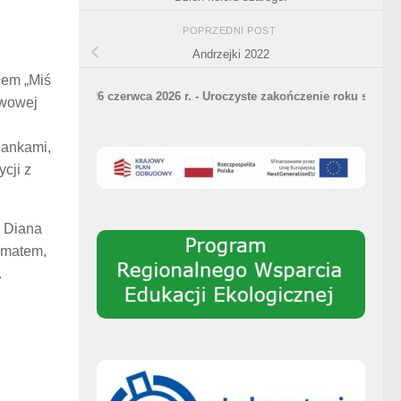
POPRZEDNI POST
Andrzejki 2022
łem „Miś
26 czerwca 2026 r. - Uroczyste zakończenie roku szkolnego 2025/2
awowej
nankami,
cji z
a Diana
tematem,
.